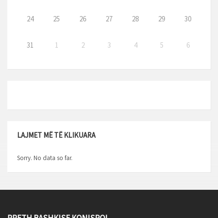
24
25
26
27
28
29
30
31
1
2
3
4
5
6
LAJMET MË TË KLIKUARA
Sorry. No data so far.
RRETH BASHKISE KONISPOL