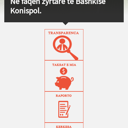
Në faqen zyrtare të Bashkisë
Konispol.