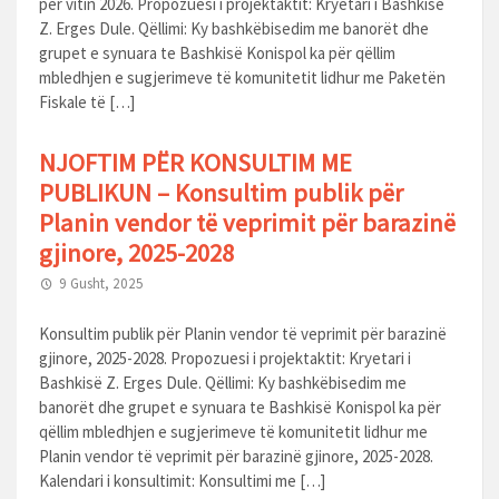
për vitin 2026. Propozuesi i projektaktit: Kryetari i Bashkisë
Z. Erges Dule. Qëllimi: Ky bashkëbisedim me banorët dhe
grupet e synuara te Bashkisë Konispol ka për qëllim
mbledhjen e sugjerimeve të komunitetit lidhur me Paketën
Fiskale të […]
NJOFTIM PËR KONSULTIM ME
PUBLIKUN – Konsultim publik për
Planin vendor të veprimit për barazinë
gjinore, 2025-2028
9 Gusht, 2025
Konsultim publik për Planin vendor të veprimit për barazinë
gjinore, 2025-2028. Propozuesi i projektaktit: Kryetari i
Bashkisë Z. Erges Dule. Qëllimi: Ky bashkëbisedim me
banorët dhe grupet e synuara te Bashkisë Konispol ka për
qëllim mbledhjen e sugjerimeve të komunitetit lidhur me
Planin vendor të veprimit për barazinë gjinore, 2025-2028.
Kalendari i konsultimit: Konsultimi me […]