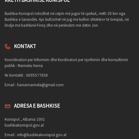
Bashkia Konispol ndodhet në cepin më jugor të qarkut, rreth 30 km nga
Bashkia e Sarandës. Ajo kufizohet në jug me kufirin shtetëror të Greqisë, në
lindje me bashkinë Finiq dhe në perëndim me detin Jon
KONTAKT
Koordinatori per Informim dhe Kordinatori per njoftimin dhe konsultimin
publik : Marinela Hania
Nr kontakti : 0695577658
Email :
haniamarinela@gmail.com
ADRESA E BASHKISE
Konispol , Albania 1001
bashkiakonispol.gov.al
Email :
info@bashkiakonispol.gov.al