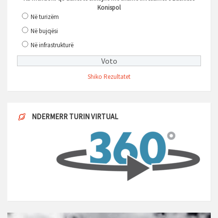
Konispol
Në turizëm
Në bujqësi
Në infrastrukturë
Shiko Rezultatet
NDERMERR TURIN VIRTUAL