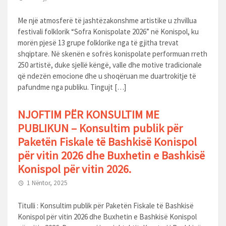
Me një atmosferë të jashtëzakonshme artistike u zhvillua
festivali folklorik “Sofra Konispolate 2026” në Konispol, ku
morën pjesë 13 grupe folklorike nga të gjitha trevat
shqiptare. Në skenën e sofrës konispolate performuan rreth
250 artistë, duke sjellë këngë, valle dhe motive tradicionale
që ndezën emocione dhe u shoqëruan me duartrokitje të
pafundme nga publiku. Tingujt […]
NJOFTIM PËR KONSULTIM ME
PUBLIKUN – Konsultim publik për
Paketën Fiskale të Bashkisë Konispol
për vitin 2026 dhe Buxhetin e Bashkisë
Konispol për vitin 2026.
1 Nëntor, 2025
Titulli : Konsultim publik për Paketën Fiskale të Bashkisë
Konispol për vitin 2026 dhe Buxhetin e Bashkisë Konispol