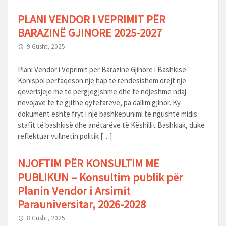
PLANI VENDOR I VEPRIMIT PËR
BARAZINË GJINORE 2025-2027
9 Gusht, 2025
Plani Vendor i Veprimit për Barazinë Gjinore i Bashkisë
Konispol përfaqëson një hap të rëndësishëm drejt një
qeverisjeje më të përgjegjshme dhe të ndjeshme ndaj
nevojave të të gjithë qytetarëve, pa dallim gjinor. Ky
dokument është fryt i një bashkëpunimi të ngushtë midis
stafit të bashkisë dhe anëtarëve të Këshillit Bashkiak, duke
reflektuar vullnetin politik […]
NJOFTIM PËR KONSULTIM ME
PUBLIKUN – Konsultim publik për
Planin Vendor i Arsimit
Parauniversitar, 2026-2028
8 Gusht, 2025