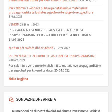
Parauniversitar Publik per vitin shkollor 2025-2026
25 Shtator, 2025
Per caktimin e vendeve publike per afishimin e materialeve
propagandistike te fushates zgjedhore te subjekteve zgjedhore
8 Maj, 2025
VENDIM
28 Shkurt, 2023
PER CAKTIMIN E VENDEVE TE AFISHIMIT TE MATRIALEVE
PROPANGANDISTIKE PER ZGJEDHET PER KUVEND TE DATES
14.05.2023
Njoftim për Nxënës dhë Stutëndë
21 Tetor, 2022
PER VENDIME TE AFISHIMIT TE MATERIALEVE PROPAGANDISTIKE
23 Mars, 2021
Per cakimin e vendimeve te afishimit te materialeve propagandistike
per zgjedhjet per kuvend te dates 25.04.2021
Shiko te gjitha
SONDAZHE DHE ANKETA
Ku mendoni që duhet të shkojnë më shume investimet e Bashkisë