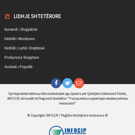
LIDHJE SHTETËRORE
Kuvendi i Shqipërisë
Këshilli i Ministrave
Këshilli i Lartë i Drejtësisë
Prokuroria Shqiptare
Avokati i Popullit
Kjo faqe është ndërtuar dhe mirëmbahet nga Qendra për Çështjet e Informimit Publik,
INFOCIP, në kuadër të Programit Kombëtar "Transparenca e qeverisjes vendore përmes
Inovacionit"
© Copyright: INFOÇIP / Të gjitha të drejtat e rezervuara ©