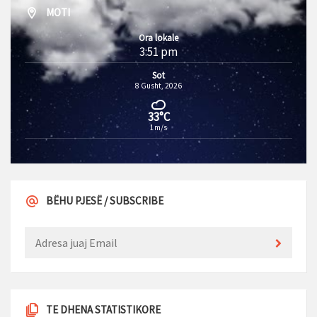
MOTI
Ora lokale
3:51 pm
Sot
8 Gusht, 2026
33°C
1m/s
BËHU PJESË / SUBSCRIBE
TE DHENA STATISTIKORE