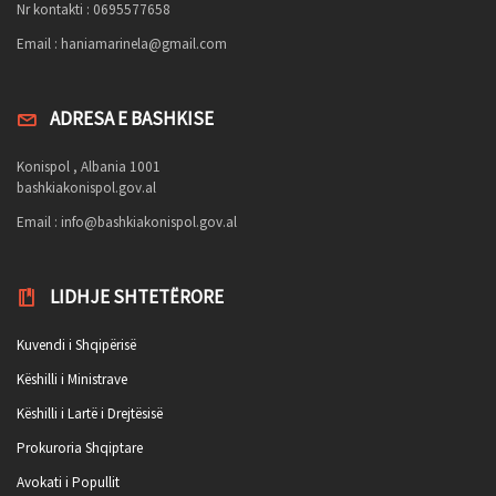
Nr kontakti : 0695577658
Email :
haniamarinela@gmail.com
ADRESA E BASHKISE
Konispol , Albania 1001
bashkiakonispol.gov.al
Email :
info@bashkiakonispol.gov.al
LIDHJE SHTETËRORE
Kuvendi i Shqipërisë
Këshilli i Ministrave
Këshilli i Lartë i Drejtësisë
Prokuroria Shqiptare
Avokati i Popullit