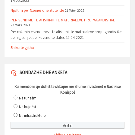
14.05.2023
Njoftim për Nxënës dhë Stutëndë
21 Tetor, 2022
PER VENDIME TE AFISHIMIT TE MATERIALEVE PROPAGANDISTIKE
23 Mars, 2021
Per cakimin e vendimeve te afishimit te materialeve propagandistike
per zgjedhjet per kuvend te dates 25.04.2021
Shiko te gjitha
SONDAZHE DHE ANKETA
Ku mendoni që duhet të shkojnë më shume investimet e Bashkisë
Konispol
Në turizëm
Në bujqësi
Në infrastrukturë