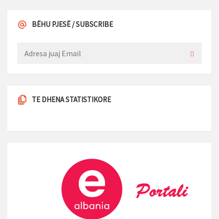
BËHU PJESË / SUBSCRIBE
TE DHENA STATISTIKORE