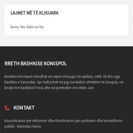
LAJMET MË TË KLIKUARA
Sorry. No data so far.
RRETH BASHKISE KONISPOL
Bashkia Konispol ndodhet në cepin më jugor të qarkut, rreth 30 km nga
Bashkia e Sarandës. Ajo kufizohet në jug me kufirin shtetëror të Greqisë, në
lindje me bashkinë Finiq dhe në perëndim me detin Jon
KONTAKT
Koordinatori per Informim dhe Kordinatori per njoftimin dhe konsultimin
publik : Marinela Hania