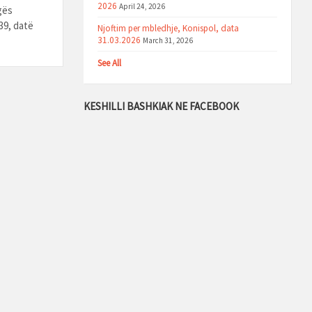
2026
April 24, 2026
gës
39, datë
Njoftim per mbledhje, Konispol, data
31.03.2026
March 31, 2026
See All
KESHILLI BASHKIAK NE FACEBOOK