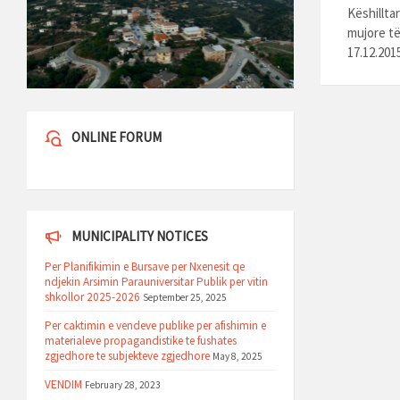
Këshillta
mujore të 
17.12.201
ONLINE FORUM
MUNICIPALITY NOTICES
Per Planifikimin e Bursave per Nxenesit qe
ndjekin Arsimin Parauniversitar Publik per vitin
shkollor 2025-2026
September 25, 2025
Per caktimin e vendeve publike per afishimin e
materialeve propagandistike te fushates
zgjedhore te subjekteve zgjedhore
May 8, 2025
VENDIM
February 28, 2023