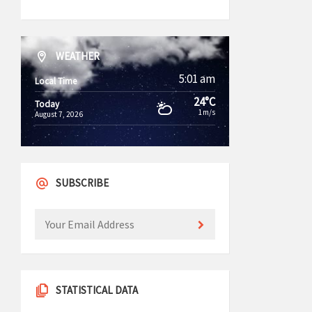
WEATHER
5:01 am
Local Time
24°C
Today
1m/s
August 7, 2026
SUBSCRIBE
STATISTICAL DATA