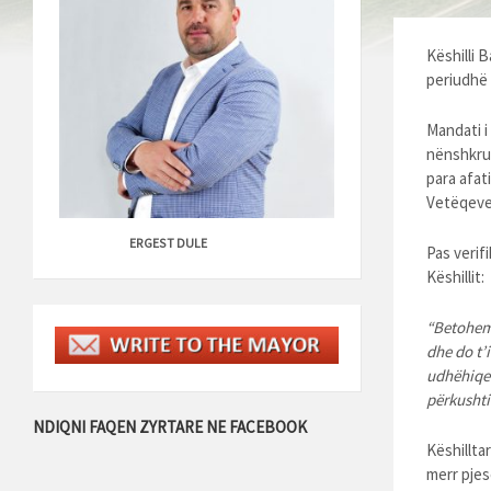
Këshilli 
periudhë 
Mandati i 
nënshkrua
para afati
Vetëqeve
ERGEST DULE
Pas verif
Këshillit:
“Betohem n
dhe do t’
udhëhiqem
përkushtim
NDIQNI FAQEN ZYRTARE NE FACEBOOK
Këshillta
merr pjes