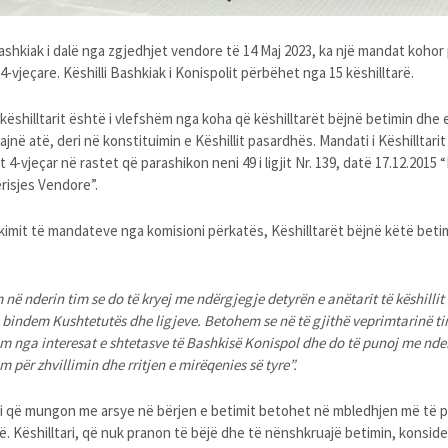
Bashkiak i dalë nga zgjedhjet vendore të 14 Maj 2023, ka një mandat kohor p
4-vjeçare. Këshilli Bashkiak i Konispolit përbëhet nga 15 këshilltarë.
këshilltarit është i vlefshëm nga koha që këshilltarët bëjnë betimin dhe 
jnë atë, deri në konstituimin e Këshillit pasardhës. Mandati i Këshilltar
t 4-vjeçar në rastet që parashikon neni 49 i ligjit Nr. 139, datë 17.12.2015 “
risjes Vendore”.
ikimit të mandateve nga komisioni përkatës, Këshilltarët bëjnë këtë beti
ë nderin tim se do të kryej me ndërgjegje detyrën e anëtarit të këshilli
i bindem Kushtetutës dhe ligjeve. Betohem se në të gjithë veprimtarinë ti
 nga interesat e shtetasve të Bashkisë Konispol dhe do të punoj me nde
 për zhvillimin dhe rritjen e mirëqenies së tyre”.
ri që mungon me arsye në bërjen e betimit betohet në mbledhjen më të p
ë. Këshilltari, që nuk pranon të bëjë dhe të nënshkruajë betimin, konsid