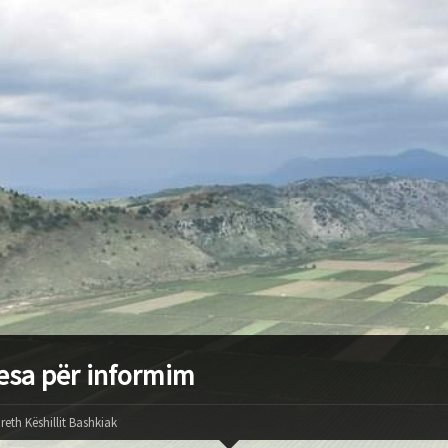
esa për informim
reth Këshillit Bashkiak