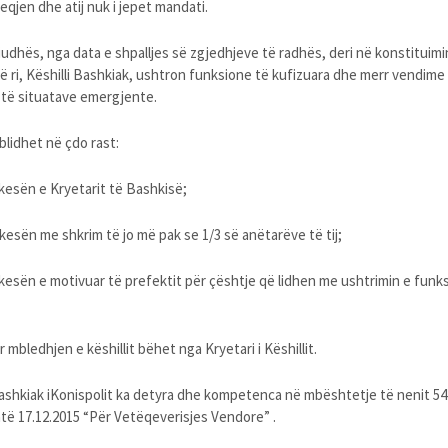
eqjen dhe atij nuk i jepet mandati.
udhës, nga data e shpalljes së zgjedhjeve të radhës, deri në konstituimi
 të ri, Këshilli Bashkiak, ushtron funksione të kufizuara dhe merr vendime
e të situatave emergjente.
blidhet në çdo rast:
kesën e Kryetarit të Bashkisë;
kesën me shkrim të jo më pak se 1/3 së anëtarëve të tij;
kesën e motivuar të prefektit për çështje që lidhen me ushtrimin e funk
r mbledhjen e këshillit bëhet nga Kryetari i Këshillit.
Bashkiak iKonispolit ka detyra dhe kompetenca në mbështetje të nenit 54 te
të 17.12.2015 “Për Vetëqeverisjes Vendore” .