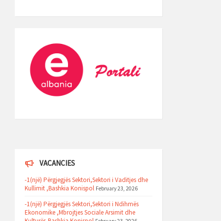
VACANCIES
-1(një) Përgjegjës Sektori,Sektori i Vaditjes dhe
Kullimit ,Bashkia Konispol
February 23, 2026
-1(një) Përgjegjës Sektori,Sektori i Ndihmës
Ekonomike ,Mbrojtjes Sociale Arsimit dhe
Kulturës,Bashkia Konispol