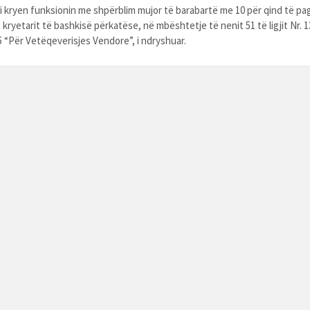
ri kryen funksionin me shpërblim mujor të barabartë me 10 për qind të pa
kryetarit të bashkisë përkatëse, në mbështetje të nenit 51 të ligjit Nr. 1
5 “Për Vetëqeverisjes Vendore”, i ndryshuar.