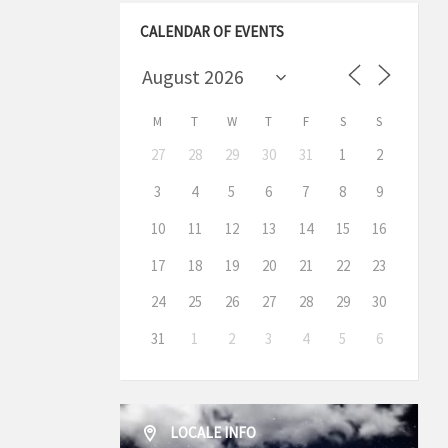
CALENDAR OF EVENTS
M
T
W
T
F
S
S
27
28
29
30
31
1
2
3
4
5
6
7
8
9
10
11
12
13
14
15
16
17
18
19
20
21
22
23
24
25
26
27
28
29
30
31
1
2
3
4
5
6
LOCALE INFO