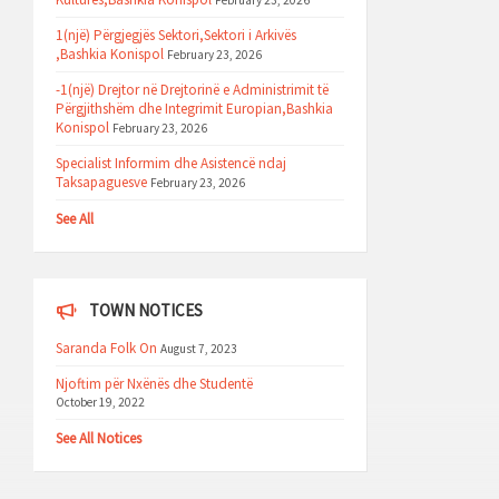
February 23, 2026
1(një) Përgjegjës Sektori,Sektori i Arkivës
,Bashkia Konispol
February 23, 2026
-1(një) Drejtor në Drejtorinë e Administrimit të
Përgjithshëm dhe Integrimit Europian,Bashkia
Konispol
February 23, 2026
Specialist Informim dhe Asistencë ndaj
Taksapaguesve
February 23, 2026
See All
TOWN NOTICES
Saranda Folk On
August 7, 2023
Njoftim për Nxënës dhe Studentë
October 19, 2022
See All Notices