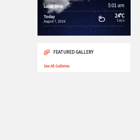
5:01 am
Local Time
24°C
Today
1m/s
August 7, 2026
FEATURED GALLERY
See All Galleries