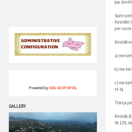
jep dorëh
Gjate peri
Këshillit
për rast
Këshilli m
a) me kër
b) me kër
c) me kër
Powered by
ASIG GEOPORTAL
të tij
Thirrja pë
GALLERY
Këshilli 
Nr.139, da