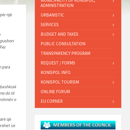
MUNICIPALITY OF KONISPOL,
ADMINISTRATION
ër një
URBANISTIC
SERVICES
BUDGET AND TAXES
e
it pushon
PUBLIC CONSULTATION
Për
TRANSPARENCY PROGRAM
REQUEST / FORMS
m para
KONISPOL INFO
KONISPOL TOURISM
t bashkiak
ONLINE FORUM
me do të
rshmëri e
EU CORNER
arë që
erohet se