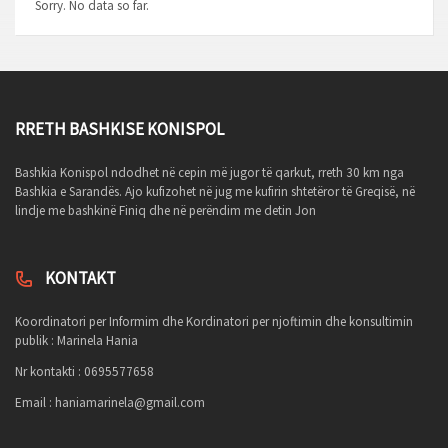
Sorry. No data so far.
RRETH BASHKISE KONISPOL
Bashkia Konispol ndodhet në cepin më jugor të qarkut, rreth 30 km nga
Bashkia e Sarandës. Ajo kufizohet në jug me kufirin shtetëror të Greqisë, në
lindje me bashkinë Finiq dhe në perëndim me detin Jon
KONTAKT
Koordinatori per Informim dhe Kordinatori per njoftimin dhe konsultimin
publik : Marinela Hania
Nr kontakti : 0695577658
Email :
haniamarinela@gmail.com