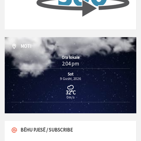
MOTI
Ora lokale
2:04 pm
Sot
9 Gusht, 2026
32°C
0m/s
BËHU PJESË / SUBSCRIBE