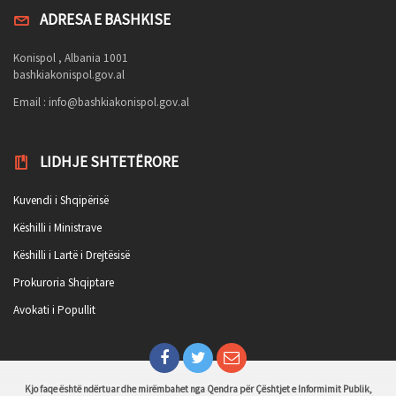
ADRESA E BASHKISE
Konispol , Albania 1001
bashkiakonispol.gov.al
Email :
info@bashkiakonispol.gov.al
LIDHJE SHTETËRORE
Kuvendi i Shqipërisë
Këshilli i Ministrave
Këshilli i Lartë i Drejtësisë
Prokuroria Shqiptare
Avokati i Popullit
Kjo faqe është ndërtuar dhe mirëmbahet nga Qendra për Çështjet e Informimit Publik,