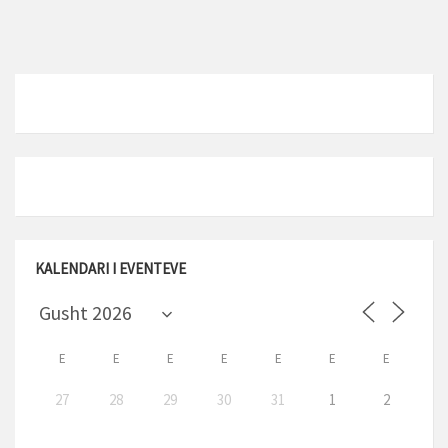
KALENDARI I EVENTEVE
E
E
E
E
E
E
E
27
28
29
30
31
1
2