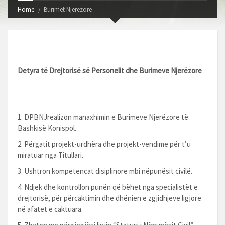
Home
Burimet Njerezore
Detyra të Drejtorisë së Personelit dhe Burimeve Njerëzore
DPBNJrealizon manaxhimin e Burimeve Njerëzore të
Bashkisë Konispol.
Përgatit projekt-urdhëra dhe projekt-vendime për t’u
miratuar nga Titullari.
Ushtron kompetencat disiplinore mbi nëpunësit civilë.
Ndjek dhe kontrollon punën që bëhet nga specialistët e
drejtorisë, për përcaktimin dhe dhënien e zgjidhjeve ligjore
në afatet e caktuara.