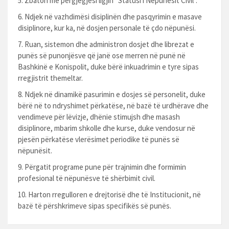
Zbaton me përgjegjësi ligjin “Statusi i Nëpunësit Civil”.
Ndjek në vazhdimësi disiplinën dhe pasqyrimin e masave
disiplinore, kur ka, në dosjen personale të çdo nëpunësi.
Ruan, sistemon dhe administron dosjet dhe librezat e
punës së punonjësve që janë ose merren në punë në
Bashkinë e Konispolit, duke bërë inkuadrimin e tyre sipas
rregjistrit themeltar.
Ndjek në dinamikë pasurimin e dosjes së personelit, duke
bërë në to ndryshimet përkatëse, në bazë të urdhërave dhe
vendimeve për lëvizje, dhënie stimujsh dhe masash
disiplinore, mbarim shkolle dhe kurse, duke vendosur në
pjesën përkatëse vlerësimet periodike të punës së
nëpunësit.
Përgatit programe pune për trajnimin dhe formimin
profesional të nëpunësve të shërbimit civil.
Harton rregulloren e drejtorisë dhe të Institucionit, në
bazë të përshkrimeve sipas specifikës së punës.