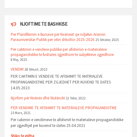
NJOFTIME TE BASHKISE
Per Planifikimin e Bursave per Nxenesit qe ndjekin Arsimin
Parauniversitar Publik per vitin shkollor 2025-2026
25 Shtator, 2025
Per caktimin e vendeve publike per afishimin e materialeve
propagandistike te fushates zgjedhore te subjekteve zgjedhore
8 Maj, 2025
VENDIM
28 Shkurt, 2023
PER CAKTIMIN E VENDEVE TE AFISHIMIT TE MATRIALEVE
PROPANGANDISTIKE PER ZGJEDHET PER KUVEND TE DATES
14.05.2023
Njoftim për Nxënës dhë Stutëndë
21 Tetor, 2022
PER VENDIME TE AFISHIMIT TE MATERIALEVE PROPAGANDISTIKE
23 Mars, 2021
Per cakimin e vendimeve te afishimit te materialeve propagandistike
per zgjedhjet per kuvend te dates 25.04.2021
Shiko te gjitha