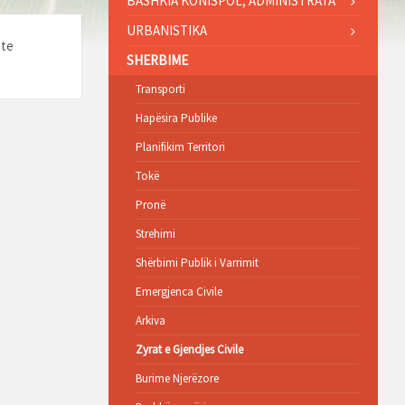
BASHKIA KONISPOL, ADMINISTRATA
URBANISTIKA
 te
SHERBIME
Transporti
Hapësira Publike
Planifikim Territori
Tokë
Pronë
Strehimi
Shërbimi Publik i Varrimit
Emergjenca Civile
Arkiva
Zyrat e Gjendjes Civile
Burime Njerëzore