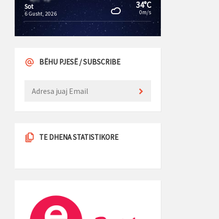
34°C
Sot
0m/s
6 Gusht, 2026
BËHU PJESË / SUBSCRIBE
TE DHENA STATISTIKORE