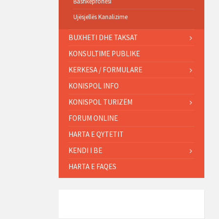
Bashkëpronësi
Ujësjellës Kanalizime
BUXHETI DHE TAKSAT
KONSULTIME PUBLIKE
KERKESA / FORMULARE
KONISPOL INFO
KONISPOL TURIZËM
FORUM ONLINE
HARTA E QYTETIT
KENDI I BE
HARTA E FAQES