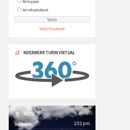
Në bujqësi
Në infrastrukturë
Shiko Rezultatet
NDERMERR TURIN VIRTUAL
MOTI
2:52 pm
Ora lokale