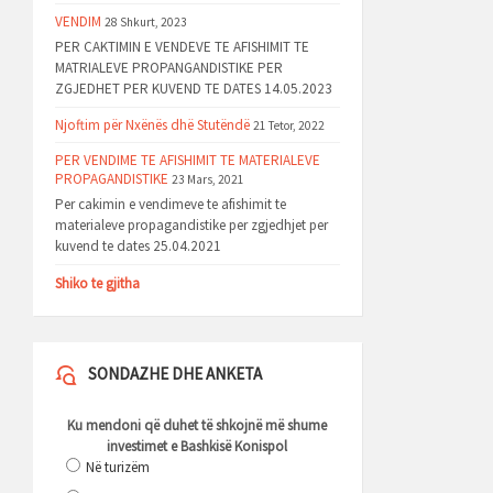
VENDIM
28 Shkurt, 2023
PER CAKTIMIN E VENDEVE TE AFISHIMIT TE
MATRIALEVE PROPANGANDISTIKE PER
ZGJEDHET PER KUVEND TE DATES 14.05.2023
Njoftim për Nxënës dhë Stutëndë
21 Tetor, 2022
PER VENDIME TE AFISHIMIT TE MATERIALEVE
PROPAGANDISTIKE
23 Mars, 2021
Per cakimin e vendimeve te afishimit te
materialeve propagandistike per zgjedhjet per
kuvend te dates 25.04.2021
Shiko te gjitha
SONDAZHE DHE ANKETA
Ku mendoni që duhet të shkojnë më shume
investimet e Bashkisë Konispol
Në turizëm