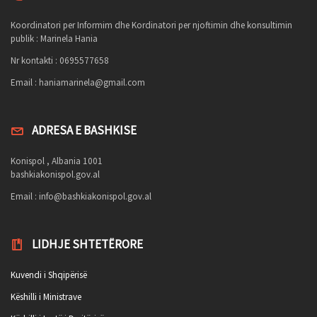
Koordinatori per Informim dhe Kordinatori per njoftimin dhe konsultimin
publik : Marinela Hania
Nr kontakti : 0695577658
Email :
haniamarinela@gmail.com
ADRESA E BASHKISE
Konispol , Albania 1001
bashkiakonispol.gov.al
Email :
info@bashkiakonispol.gov.al
LIDHJE SHTETËRORE
Kuvendi i Shqipërisë
Këshilli i Ministrave