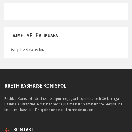
LAJMET MË TË KLIKUARA
Sorry. No data so far.
RRETH BASHKISE KONISPOL
Bashkia Konispol ndodhet në cepin më jugor të qarkut, rreth 30 km nga
Bashkia e Sarandës. Ajo kufizohet në jug me kufirin shtetëror të Greqisë, në
lindje me bashkinë Finiq dhe në perëndim me detin Jon
KONTAKT