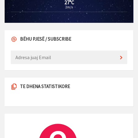
27°C
2m/s
BËHU PJESË / SUBSCRIBE
TE DHENA STATISTIKORE