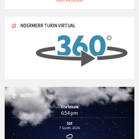
Shiko Rezultatet
NDERMERR TURIN VIRTUAL
MOTI
Ora lokale
6:54 pm
Sot
7 Gusht, 2026