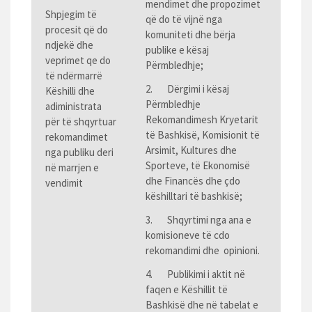
mendimet dhe propozimet
Shpjegim të
që do të vijnë nga
procesit që do
komuniteti dhe bërja
ndjekë dhe
publike e kësaj
veprimet qe do
Përmbledhje;
të ndërmarrë
2. Dërgimi i kësaj
Këshilli dhe
Përmbledhje
adiministrata
Rekomandimesh Kryetarit
për të shqyrtuar
të Bashkisë, Komisionit të
rekomandimet
Arsimit, Kultures dhe
nga publiku deri
Sporteve, të Ekonomisë
në marrjen e
dhe Financës dhe çdo
vendimit
këshilltari të bashkisë;
3. Shqyrtimi nga ana e
komisioneve të cdo
rekomandimi dhe opinioni.
4. Publikimi i aktit në
faqen e Këshillit të
Bashkisë dhe në tabelat e