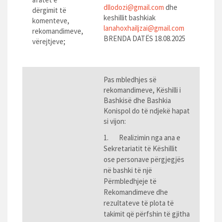
dllodozi@gmail.com
dhe
dërgimit të
keshillit bashkiak
komenteve,
lanahoxhailjzai@gmail.com
rekomandimeve,
BRENDA DATËS 18.08.2025
vërejtjeve;
Pas mbledhjes së
rekomandimeve, Këshilli i
Bashkisë dhe Bashkia
Konispol do të ndjekë hapat
si vijon:
1. Realizimin nga ana e
Sekretariatit të Këshillit
ose personave përgjegjës
në bashki të një
Përmbledhjeje të
Rekomandimeve dhe
rezultateve të plota të
takimit që përfshin të gjitha