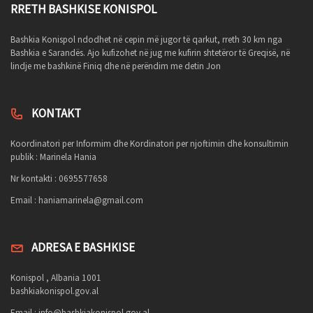
RRETH BASHKISE KONISPOL
Bashkia Konispol ndodhet në cepin më jugor të qarkut, rreth 30 km nga
Bashkia e Sarandës. Ajo kufizohet në jug me kufirin shtetëror të Greqisë, në
lindje me bashkinë Finiq dhe në perëndim me detin Jon
KONTAKT
Koordinatori per Informim dhe Kordinatori per njoftimin dhe konsultimin
publik : Marinela Hania
Nr kontakti : 0695577658
Email :
haniamarinela@gmail.com
ADRESA E BASHKISE
Konispol , Albania 1001
bashkiakonispol.gov.al
Email :
info@bashkiakonispol.gov.al