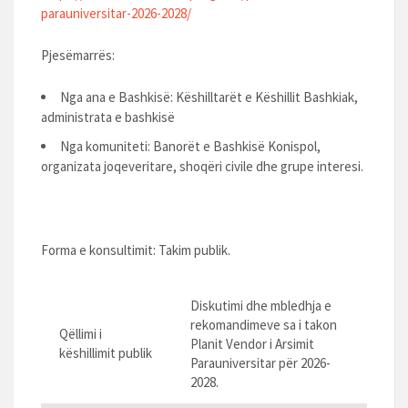
parauniversitar-2026-2028/
Pjesëmarrës:
Nga ana e Bashkisë: Këshilltarët e Këshillit Bashkiak,
administrata e bashkisë
Nga komuniteti: Banorët e Bashkisë Konispol,
organizata joqeveritare, shoqëri civile dhe grupe interesi.
Forma e konsultimit: Takim publik.
Diskutimi dhe mbledhja e
rekomandimeve sa i takon
Qëllimi i
Planit Vendor i Arsimit
këshillimit publik
Parauniversitar për 2026-
2028.