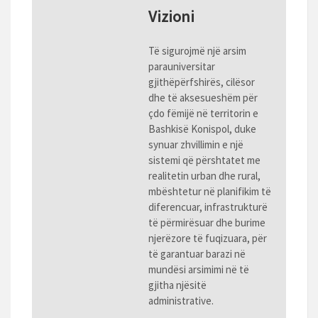
Vizioni
Të sigurojmë një arsim
parauniversitar
gjithëpërfshirës, cilësor
dhe të aksesueshëm për
çdo fëmijë në territorin e
Bashkisë Konispol, duke
synuar zhvillimin e një
sistemi që përshtatet me
realitetin urban dhe rural,
mbështetur në planifikim të
diferencuar, infrastrukturë
të përmirësuar dhe burime
njerëzore të fuqizuara, për
të garantuar barazi në
mundësi arsimimi në të
gjitha njësitë
administrative.