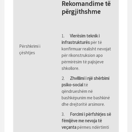
Rekomandime të
përgjithshme
1.
Vlerësim teknik i
infrastrukturës
për të
Përshkrimi i
konfirmuar realisht nevojat
çështjes
për rikonstruksion apo
përmirësim të pajisjeve
shkollore.
2.
Zhvillimi i një shërbimi
psiko-social
të
qëndrueshëm në
bashkëpunim me bashkinë
dhe drejtoritë arsimore.
3.
Forcimi i përfshirjes së
fëmijëve me nevoja të
veçanta
përmes ndërtimti