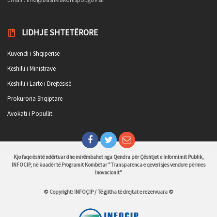
LIDHJE SHTETËRORE
Kuvendi i Shqipërisë
Këshilli i Ministrave
Këshilli i Lartë i Drejtësisë
Prokuroria Shqiptare
Avokati i Popullit
Kjo faqe është ndërtuar dhe mirëmbahet nga Qendra për Çështjet e Informimit Publik,
INFOCIP, në kuadër të Programit Kombëtar "Transparenca e qeverisjes vendore përmes
Inovacionit"
© Copyright: INFOÇIP / Të gjitha të drejtat e rezervuara ©