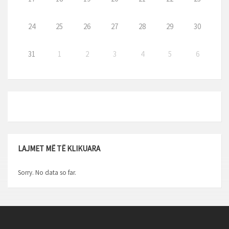
24
25
26
27
28
29
30
31
1
2
3
4
5
6
LAJMET MË TË KLIKUARA
Sorry. No data so far.