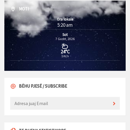
MOTI
Ora lokale
5:20 am
Sot
7 Gusht, 2026
24°C
1m/s
BËHU PJESË / SUBSCRIBE