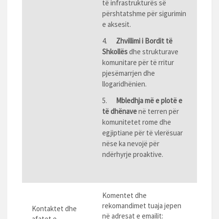
të infrastrukturës së
përshtatshme për sigurimin
e aksesit.
4.
Zhvillimi i Bordit të
Shkollës
dhe strukturave
komunitare për të rritur
pjesëmarrjen dhe
llogaridhënien.
5.
Mbledhja më e plotë e
të dhënave
në terren për
komunitetet rome dhe
egjiptiane për të vlerësuar
nëse ka nevojë për
ndërhyrje proaktive.
Komentet dhe
rekomandimet tuaja jepen
Kontaktet dhe
në adresat e emailit:
afatet e