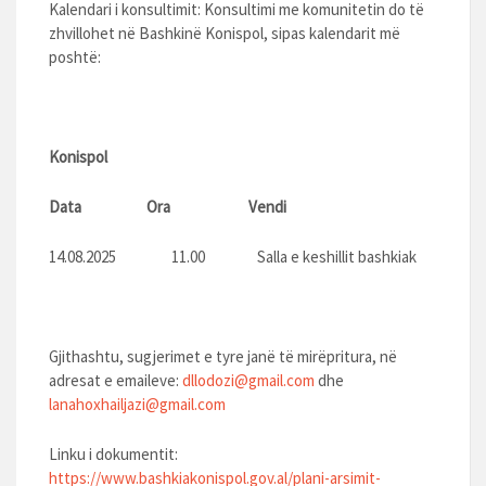
Kalendari i konsultimit: Konsultimi me komunitetin do të
zhvillohet në Bashkinë Konispol, sipas kalendarit më
poshtë:
Konispol
Data Ora Vendi
14.08.2025 11.00 Salla e keshillit bashkiak
Gjithashtu, sugjerimet e tyre janë të mirëpritura, në
adresat e emaileve:
dllodozi@gmail.com
dhe
lanahoxhailjazi@gmail.com
Linku i dokumentit:
https://www.bashkiakonispol.gov.al/plani-arsimit-