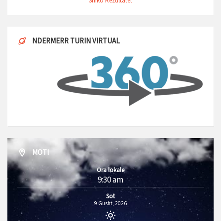
Shiko Rezultatet
NDERMERR TURIN VIRTUAL
MOTI
Ora lokale
9:30 am
Sot
9 Gusht, 2026