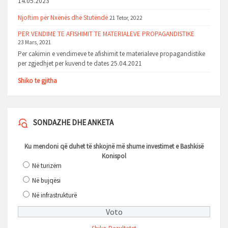
14.05.2023
Njoftim për Nxënës dhë Stutëndë
21 Tetor, 2022
PER VENDIME TE AFISHIMIT TE MATERIALEVE PROPAGANDISTIKE
23 Mars, 2021
Per cakimin e vendimeve te afishimit te materialeve propagandistike
per zgjedhjet per kuvend te dates 25.04.2021
Shiko te gjitha
SONDAZHE DHE ANKETA
Ku mendoni që duhet të shkojnë më shume investimet e Bashkisë
Konispol
Në turizëm
Në bujqësi
Në infrastrukturë