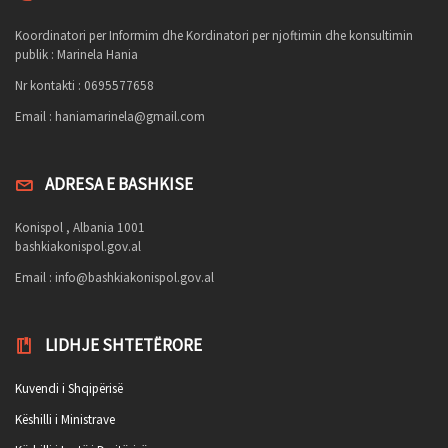
Koordinatori per Informim dhe Kordinatori per njoftimin dhe konsultimin
publik : Marinela Hania
Nr kontakti : 0695577658
Email :
haniamarinela@gmail.com
ADRESA E BASHKISE
Konispol , Albania 1001
bashkiakonispol.gov.al
Email :
info@bashkiakonispol.gov.al
LIDHJE SHTETËRORE
Kuvendi i Shqipërisë
Këshilli i Ministrave