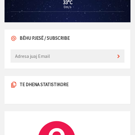
33°C
0m/s
BËHU PJESË / SUBSCRIBE
TE DHENA STATISTIKORE