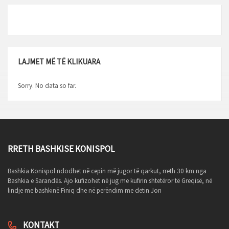
LAJMET MË TË KLIKUARA
Sorry. No data so far.
RRETH BASHKISE KONISPOL
Bashkia Konispol ndodhet në cepin më jugor të qarkut, rreth 30 km nga
Bashkia e Sarandës. Ajo kufizohet në jug me kufirin shtetëror të Greqisë, në
lindje me bashkinë Finiq dhe në perëndim me detin Jon
KONTAKT