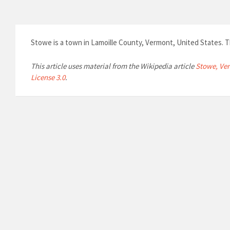
Stowe is a town in Lamoille County, Vermont, United States. Th
This article uses material from the Wikipedia article
Stowe, Ve
License 3.0
.