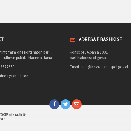
KT
ADRESA E BASHKISE
r Informim dhe Kordinatori per
Konispol , Albania 1001
nsultimin publik : Marinela Hania
bashkiakonispol.gov.al
695577658
Email :
info@bashkiakonispol.gov.al
rinela@gmail.com
FOCIP, në kuadër të
nit"