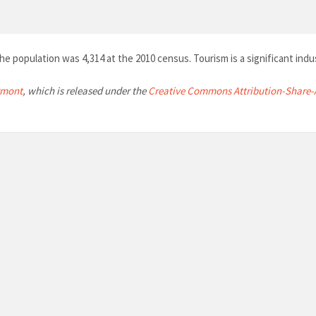
e population was 4,314 at the 2010 census. Tourism is a significant indu
rmont
, which is released under the
Creative Commons Attribution-Share-