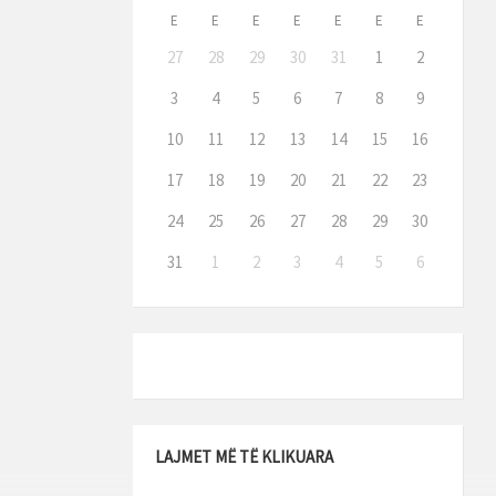
E
E
E
E
E
E
E
27
28
29
30
31
1
2
3
4
5
6
7
8
9
10
11
12
13
14
15
16
17
18
19
20
21
22
23
24
25
26
27
28
29
30
31
1
2
3
4
5
6
LAJMET MË TË KLIKUARA