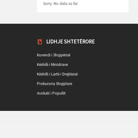
Sorry. No data so far.
LIDHJE SHTETËRORE
Kuvendi i Shqipërisë
Këshilli i Ministrave
Këshilli i Lartë i Drejtësisë
Prokuroria Shqiptare
Avokati i Popullit