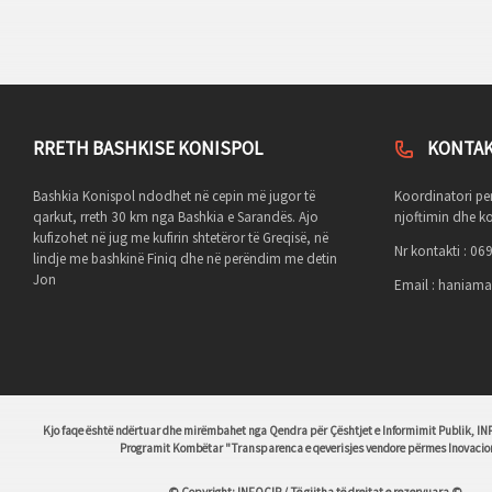
RRETH BASHKISE KONISPOL
KONTA
Bashkia Konispol ndodhet në cepin më jugor të
Koordinatori pe
qarkut, rreth 30 km nga Bashkia e Sarandës. Ajo
njoftimin dhe ko
kufizohet në jug me kufirin shtetëror të Greqisë, në
Nr kontakti : 0
lindje me bashkinë Finiq dhe në perëndim me detin
Jon
Email :
haniama
Kjo faqe është ndërtuar dhe mirëmbahet nga Qendra për Çështjet e Informimit Publik, IN
Programit Kombëtar "Transparenca e qeverisjes vendore përmes Inovacio
© Copyright: INFOÇIP / Të gjitha të drejtat e rezervuara ©