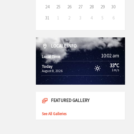
24
25
26
27
28
29
30
31
1
2
3
4
5
6
LOCALE INFO
10:02 am
Local Time
33°C
Today
1m/s
August 8, 2026
FEATURED GALLERY
See All Galleries