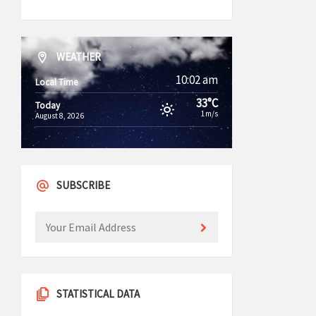
WEATHER
10:02 am
Local Time
33°C
Today
1m/s
August 8, 2026
SUBSCRIBE
STATISTICAL DATA