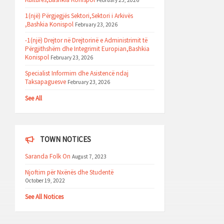
February 23, 2026
1(një) Përgjegjës Sektori,Sektori i Arkivës
,Bashkia Konispol
February 23, 2026
-1(një) Drejtor në Drejtorinë e Administrimit të
Përgjithshëm dhe Integrimit Europian,Bashkia
Konispol
February 23, 2026
Specialist Informim dhe Asistencë ndaj
Taksapaguesve
February 23, 2026
See All
TOWN NOTICES
Saranda Folk On
August 7, 2023
Njoftim për Nxënës dhe Studentë
October 19, 2022
See All Notices