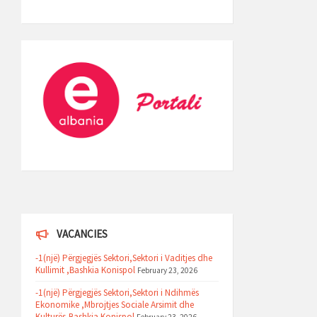
VACANCIES
-1(një) Përgjegjës Sektori,Sektori i Vaditjes dhe
Kullimit ,Bashkia Konispol
February 23, 2026
-1(një) Përgjegjës Sektori,Sektori i Ndihmës
Ekonomike ,Mbrojtjes Sociale Arsimit dhe
Kulturës,Bashkia Konispol