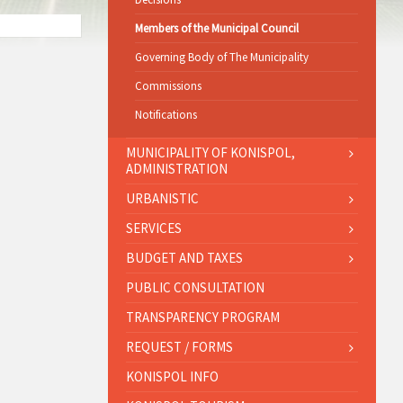
Members of the Municipal Council
Governing Body of The Municipality
Commissions
Notifications
MUNICIPALITY OF KONISPOL,
ADMINISTRATION
URBANISTIC
SERVICES
BUDGET AND TAXES
PUBLIC CONSULTATION
TRANSPARENCY PROGRAM
REQUEST / FORMS
KONISPOL INFO