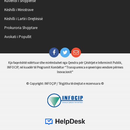
Kuvendi i Shqipërisë
Këshilli i Ministrave
Këshilli i Lartë i Drejtësisë
Prokuroria Shqiptare
Avokati i Popullit
Kjo faqe është ndërtuar dhe mirëmbahet nga Qendra për Çështjet e Informimit Publik,
INFOCIP, në kuadër të Programit Kombëtar "Transparenca e qeverisjes vendore përmes
Inovacionit"
© Copyright: INFOÇIP / Të gjitha të drejtat e rezervuara ©