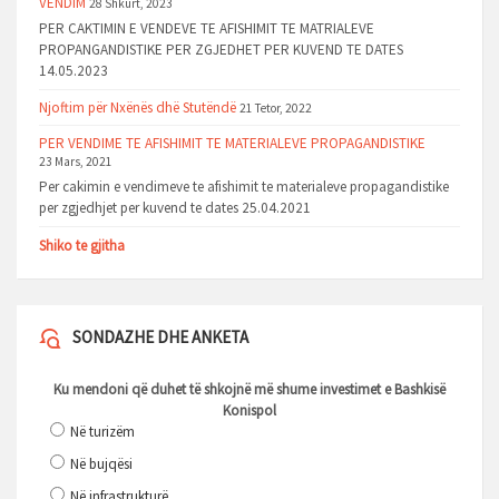
VENDIM
28 Shkurt, 2023
PER CAKTIMIN E VENDEVE TE AFISHIMIT TE MATRIALEVE
PROPANGANDISTIKE PER ZGJEDHET PER KUVEND TE DATES
14.05.2023
Njoftim për Nxënës dhë Stutëndë
21 Tetor, 2022
PER VENDIME TE AFISHIMIT TE MATERIALEVE PROPAGANDISTIKE
23 Mars, 2021
Per cakimin e vendimeve te afishimit te materialeve propagandistike
per zgjedhjet per kuvend te dates 25.04.2021
Shiko te gjitha
SONDAZHE DHE ANKETA
Ku mendoni që duhet të shkojnë më shume investimet e Bashkisë
Konispol
Në turizëm
Në bujqësi
Në infrastrukturë