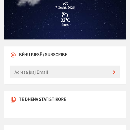
Sot
7 Gusht, 2026
23°C
2m/s
BËHU PJESË / SUBSCRIBE
TE DHENA STATISTIKORE