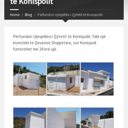
të Konispolit
Home
Blog
Përfundon Ujësjellësi i Qytetit të Konispolit
Përfundon Ujësjellësi i Qytetit të Konispolit. Falë një
investimi të Qeverisë Shqipëtare, sot Konispoli
furnizohet me 24 orë ujë.