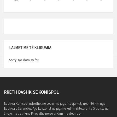
LAJMET MË TË KLIKUARA
Sorry. No data so far.
RRETH BASHKISE KONISPOL
Bashkia Konispol ndodhet në cepin më jugor të qarkut, rreth 30 km nga
Bashkia e Sarandës. Ajo kufizohet në jug me kufirin shtetëror të Greqisë, në
lindje me bashkinë Finiq dhe në perëndim me detin Jon