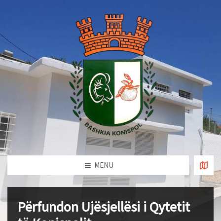
MENU
Përfundon Ujësjellësi i Qytetit