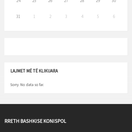
24
25
26
27
28
29
30
31
1
2
3
4
5
6
LAJMET MË TË KLIKUARA
Sorry. No data so far.
RRETH BASHKISE KONISPOL