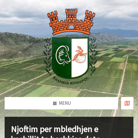
MENU
Njoftim per mbledhjen e