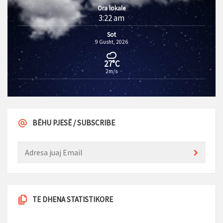
Ora lokale
3:22 am
Sot
9 Gusht, 2026
27°C
2m/s
BËHU PJESË / SUBSCRIBE
TE DHENA STATISTIKORE