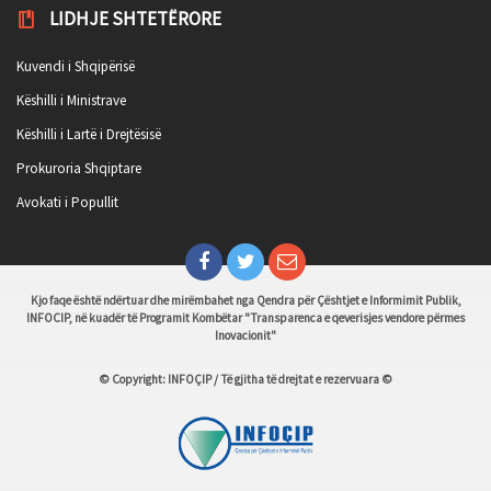
LIDHJE SHTETËRORE
Kuvendi i Shqipërisë
Këshilli i Ministrave
Këshilli i Lartë i Drejtësisë
Prokuroria Shqiptare
Avokati i Popullit
Kjo faqe është ndërtuar dhe mirëmbahet nga Qendra për Çështjet e Informimit Publik,
INFOCIP, në kuadër të Programit Kombëtar "Transparenca e qeverisjes vendore përmes
Inovacionit"
© Copyright: INFOÇIP / Të gjitha të drejtat e rezervuara ©