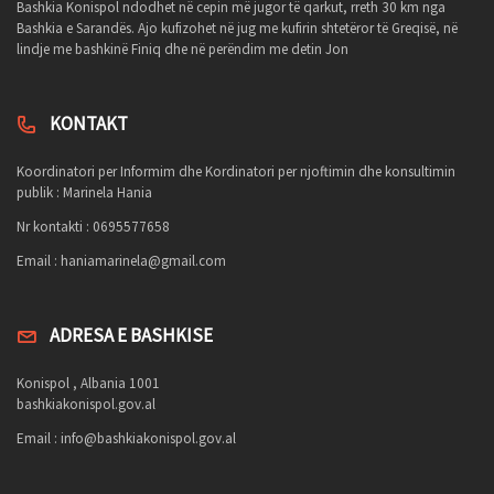
Bashkia Konispol ndodhet në cepin më jugor të qarkut, rreth 30 km nga
Bashkia e Sarandës. Ajo kufizohet në jug me kufirin shtetëror të Greqisë, në
lindje me bashkinë Finiq dhe në perëndim me detin Jon
KONTAKT
Koordinatori per Informim dhe Kordinatori per njoftimin dhe konsultimin
publik : Marinela Hania
Nr kontakti : 0695577658
Email :
haniamarinela@gmail.com
ADRESA E BASHKISE
Konispol , Albania 1001
bashkiakonispol.gov.al
Email :
info@bashkiakonispol.gov.al