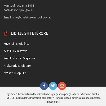
Konispol , Albania 1001
bashkiakonispol.gov.al
Email :
info@bashkiakonispol.gov.al
LIDHJE SHTETËRORE
Kuvendi i Shqipërisë
Këshilli i Ministrave
Këshilli i Lartë i Drejtësisë
Prokuroria Shqiptare
Avokati i Popullit
Kjo faqe është ndërtuar dhe mirëmbahet nga Qendra për Çështjet e Informimit Publik,
INFOCIP, në kuadër të Programit Kombëtar "Transparenca e qeverisjes vendore përmes
Inovacionit"