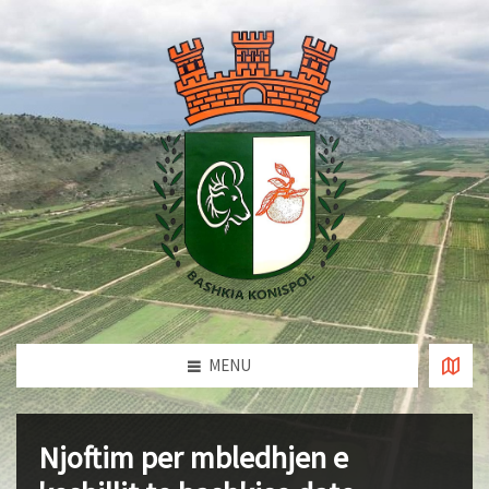
MENU
Njoftim per mbledhjen e