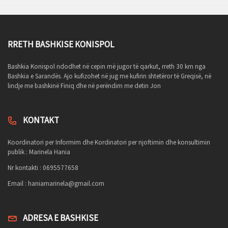
RRETH BASHKISE KONISPOL
Bashkia Konispol ndodhet në cepin më jugor të qarkut, rreth 30 km nga
Bashkia e Sarandës. Ajo kufizohet në jug me kufirin shtetëror të Greqisë, në
lindje me bashkinë Finiq dhe në perëndim me detin Jon
KONTAKT
Koordinatori per Informim dhe Kordinatori per njoftimin dhe konsultimin
publik : Marinela Hania
Nr kontakti : 0695577658
Email :
haniamarinela@gmail.com
ADRESA E BASHKISE