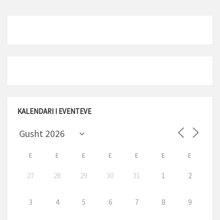
KALENDARI I EVENTEVE
E
E
E
E
E
E
E
27
28
29
30
31
1
2
3
4
5
6
7
8
9