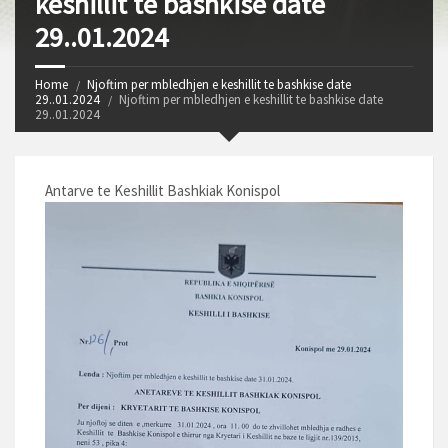
keshillit te bashkise date
29..01.2024
Home
Njoftim per mbledhjen e keshillit te bashkise date
29..01.2024
Njoftim per mbledhjen e keshillit te bashkise date
29..01.2024
Antarve te Keshillit Bashkiak Konispol