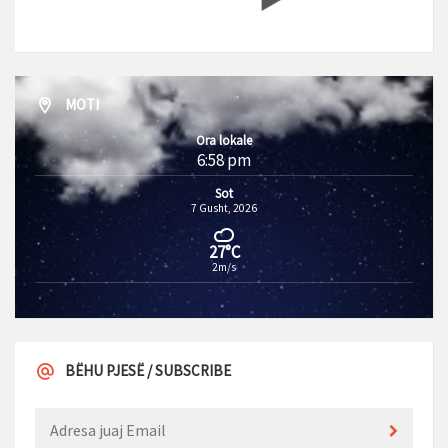
MOTI
Ora lokale
6:58 pm
Sot
7 Gusht, 2026
27°C
2m/s
BËHU PJESË / SUBSCRIBE