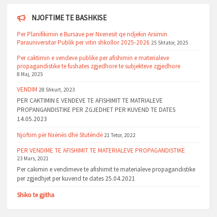
NJOFTIME TE BASHKISE
Per Planifikimin e Bursave per Nxenesit qe ndjekin Arsimin
Parauniversitar Publik per vitin shkollor 2025-2026
25 Shtator, 2025
Per caktimin e vendeve publike per afishimin e materialeve
propagandistike te fushates zgjedhore te subjekteve zgjedhore
8 Maj, 2025
VENDIM
28 Shkurt, 2023
PER CAKTIMIN E VENDEVE TE AFISHIMIT TE MATRIALEVE
PROPANGANDISTIKE PER ZGJEDHET PER KUVEND TE DATES
14.05.2023
Njoftim për Nxënës dhë Stutëndë
21 Tetor, 2022
PER VENDIME TE AFISHIMIT TE MATERIALEVE PROPAGANDISTIKE
23 Mars, 2021
Per cakimin e vendimeve te afishimit te materialeve propagandistike
per zgjedhjet per kuvend te dates 25.04.2021
Shiko te gjitha