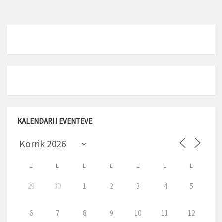
KALENDARI I EVENTEVE
E
E
E
E
E
E
E
29
30
1
2
3
4
5
6
7
8
9
10
11
12