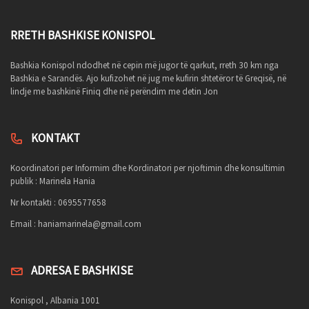
RRETH BASHKISE KONISPOL
Bashkia Konispol ndodhet në cepin më jugor të qarkut, rreth 30 km nga
Bashkia e Sarandës. Ajo kufizohet në jug me kufirin shtetëror të Greqisë, në
lindje me bashkinë Finiq dhe në perëndim me detin Jon
KONTAKT
Koordinatori per Informim dhe Kordinatori per njoftimin dhe konsultimin
publik : Marinela Hania
Nr kontakti : 0695577658
Email :
haniamarinela@gmail.com
ADRESA E BASHKISE
Konispol , Albania 1001