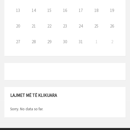
13
14
15
16
17
18
19
20
21
22
23
24
25
26
27
28
29
30
31
1
2
LAJMET MË TË KLIKUARA
Sorry. No data so far.