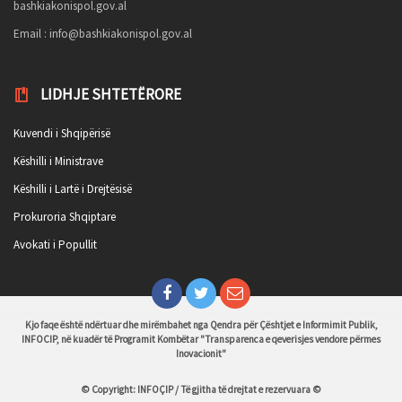
bashkiakonispol.gov.al
Email :
info@bashkiakonispol.gov.al
LIDHJE SHTETËRORE
Kuvendi i Shqipërisë
Këshilli i Ministrave
Këshilli i Lartë i Drejtësisë
Prokuroria Shqiptare
Avokati i Popullit
Kjo faqe është ndërtuar dhe mirëmbahet nga Qendra për Çështjet e Informimit Publik,
INFOCIP, në kuadër të Programit Kombëtar "Transparenca e qeverisjes vendore përmes
Inovacionit"
© Copyright: INFOÇIP / Të gjitha të drejtat e rezervuara ©