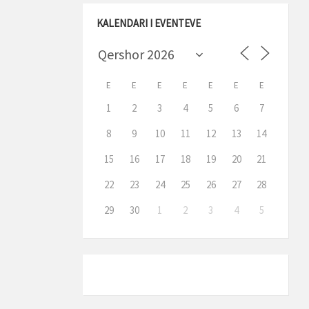
KALENDARI I EVENTEVE
E
E
E
E
E
E
E
1
2
3
4
5
6
7
8
9
10
11
12
13
14
15
16
17
18
19
20
21
22
23
24
25
26
27
28
29
30
1
2
3
4
5