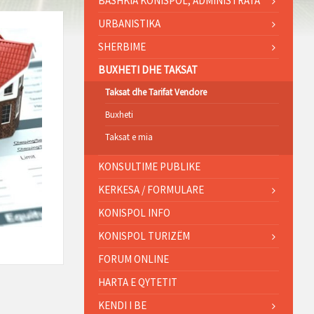
BASHKIA KONISPOL, ADMINISTRATA
URBANISTIKA
SHERBIME
BUXHETI DHE TAKSAT
Taksat dhe Tarifat Vendore
Buxheti
Taksat e mia
KONSULTIME PUBLIKE
KERKESA / FORMULARE
KONISPOL INFO
KONISPOL TURIZËM
FORUM ONLINE
HARTA E QYTETIT
KENDI I BE