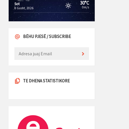
30°C
Sot
0m/s
8 Gusht, 2026
BËHU PJESË / SUBSCRIBE
TE DHENA STATISTIKORE