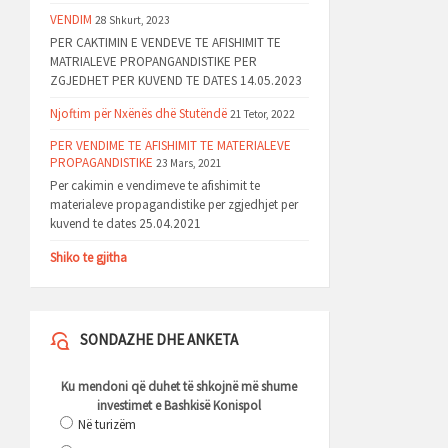
VENDIM
28 Shkurt, 2023
PER CAKTIMIN E VENDEVE TE AFISHIMIT TE
MATRIALEVE PROPANGANDISTIKE PER
ZGJEDHET PER KUVEND TE DATES 14.05.2023
Njoftim për Nxënës dhë Stutëndë
21 Tetor, 2022
PER VENDIME TE AFISHIMIT TE MATERIALEVE
PROPAGANDISTIKE
23 Mars, 2021
Per cakimin e vendimeve te afishimit te
materialeve propagandistike per zgjedhjet per
kuvend te dates 25.04.2021
Shiko te gjitha
SONDAZHE DHE ANKETA
Ku mendoni që duhet të shkojnë më shume
investimet e Bashkisë Konispol
Në turizëm