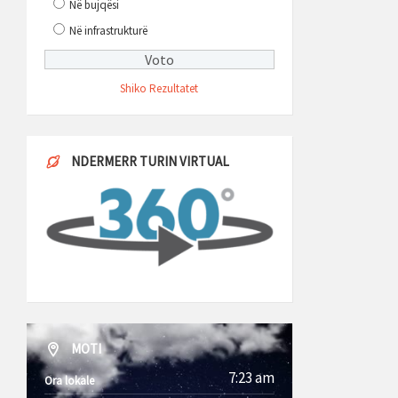
Në bujqësi
Në infrastrukturë
Shiko Rezultatet
NDERMERR TURIN VIRTUAL
MOTI
7:23 am
Ora lokale