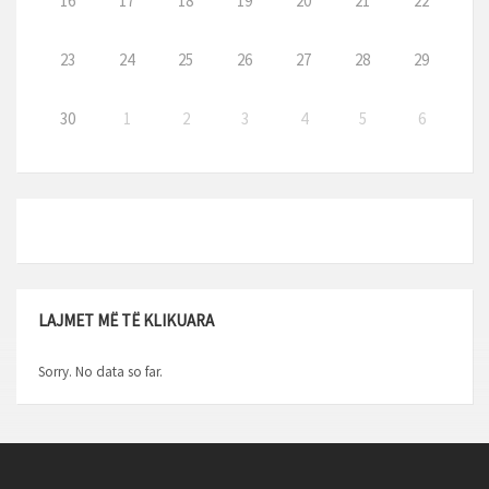
16
17
18
19
20
21
22
23
24
25
26
27
28
29
30
1
2
3
4
5
6
LAJMET MË TË KLIKUARA
Sorry. No data so far.