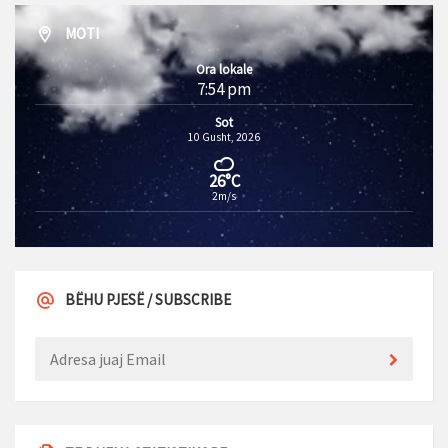
MOTI
Ora lokale
7:54 pm
Sot
10 Gusht, 2026
26°C
2m/s
BËHU PJESË / SUBSCRIBE