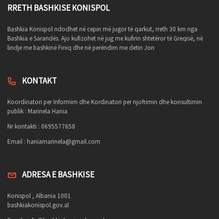
RRETH BASHKISE KONISPOL
Bashkia Konispol ndodhet në cepin më jugor të qarkut, rreth 30 km nga
Bashkia e Sarandës. Ajo kufizohet në jug me kufirin shtetëror të Greqisë, në
lindje me bashkinë Finiq dhe në perëndim me detin Jon
KONTAKT
Koordinatori per Informim dhe Kordinatori per njoftimin dhe konsultimin
publik : Marinela Hania
Nr kontakti : 0695577658
Email :
haniamarinela@gmail.com
ADRESA E BASHKISE
Konispol , Albania 1001
bashkiakonispol.gov.al