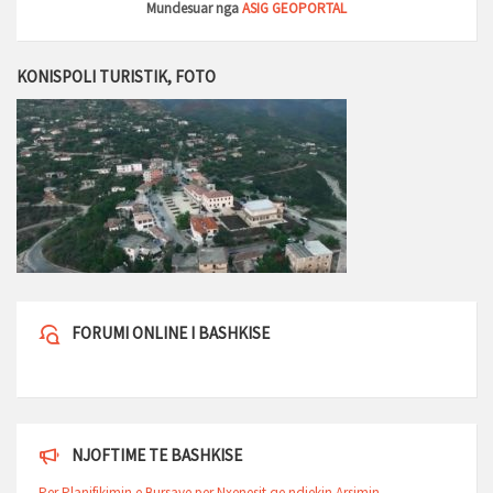
Mundesuar nga
ASIG GEOPORTAL
KONISPOLI TURISTIK, FOTO
FORUMI ONLINE I BASHKISE
NJOFTIME TE BASHKISE
Per Planifikimin e Bursave per Nxenesit qe ndjekin Arsimin