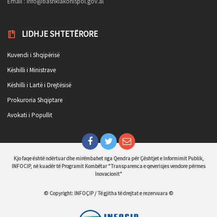
Email :
info@bashkiakonispol.gov.al
LIDHJE SHTETËRORE
Kuvendi i Shqipërisë
Këshilli i Ministrave
Këshilli i Lartë i Drejtësisë
Prokuroria Shqiptare
Avokati i Popullit
Kjo faqe është ndërtuar dhe mirëmbahet nga Qendra për Çështjet e Informimit Publik,
INFOCIP, në kuadër të Programit Kombëtar "Transparenca e qeverisjes vendore përmes
Inovacionit"
© Copyright: INFOÇIP / Të gjitha të drejtat e rezervuara ©