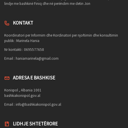
lindje me bashkinë Finiq dhe në perëndim me detin Jon
KONTAKT
Koordinatori per Informim dhe Kordinatori per njoftimin dhe konsultimin
publik : Marinela Hania
Nr kontakti : 0695577658
Email :
haniamarinela@gmail.com
ADRESA E BASHKISE
Konispol , Albania 1001
bashkiakonispol.gov.al
Email :
info@bashkiakonispol.gov.al
LIDHJE SHTETËRORE