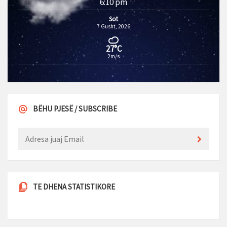
6:10 pm
Sot
7 Gusht, 2026
27°C
2m/s
BËHU PJESË / SUBSCRIBE
TE DHENA STATISTIKORE