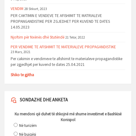
VENDIM
28 Shkurt, 2023
PER CAKTIMIN E VENDEVE TE AFISHIMIT TE MATRIALEVE
PROPANGANDISTIKE PER ZGJEDHET PER KUVEND TE DATES
14.05.2023
Njoftim për Nxënës dhë Stutëndë
21 Tetor, 2022
PER VENDIME TE AFISHIMIT TE MATERIALEVE PROPAGANDISTIKE
23 Mars, 2021
Per cakimin e vendimeve te afishimit te materialeve propagandistike
per zgjedhjet per kuvend te dates 25.04.2021
Shiko te gjitha
SONDAZHE DHE ANKETA
Ku mendoni që duhet të shkojnë më shume investimet e Bashkisë
Konispol
Në turizëm
Në bujqësi