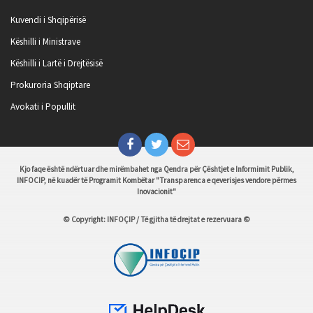
Kuvendi i Shqipërisë
Këshilli i Ministrave
Këshilli i Lartë i Drejtësisë
Prokuroria Shqiptare
Avokati i Popullit
Kjo faqe është ndërtuar dhe mirëmbahet nga Qendra për Çështjet e Informimit Publik,
INFOCIP, në kuadër të Programit Kombëtar "Transparenca e qeverisjes vendore përmes
Inovacionit"
© Copyright: INFOÇIP / Të gjitha të drejtat e rezervuara ©