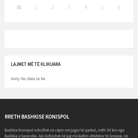
31
1
2
3
4
5
6
LAJMET MË TË KLIKUARA
Sorry. No data so far.
RRETH BASHKISE KONISPOL
Bashkia Konispol ndodhet në cepin më jugor të qarkut, rreth 30 km nga
Bashkia e Sarandës. Ajo kufizohet në jug me kufirin shtetëror të Greqisë, në